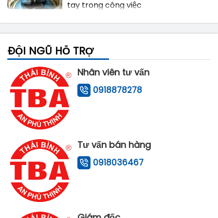
tay trong công việc
Cách chọn giày bảo hộ phù hợp cho
từng ngành nghề
ĐỘI NGŨ HỖ TRỢ
Nhân viên tư vấn
Bảo hộ lao động cho ngành xây dựng:
0918878278
Những lưu ý quan trọng
Tư vấn bán hàng
0918036467
Giám đốc