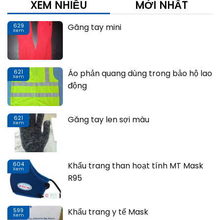
XEM NHIỀU
MỚI NHẤT
629
Găng tay mini
Xem
Th
621
Áo phản quang dùng trong bảo hộ lao
Xem
Th
động
621
Găng tay len sợi màu
Xem
Th
604
Khẩu trang than hoạt tính MT Mask
Xem
Th
R95
599
Khẩu trang y tế Mask
Xem
Th