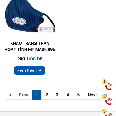
KHẨU TRANG THAN
HOẠT TÍNH MT MASK R95
Giá
:
Liên hệ
Xem thêm
1
«
Prev
1
2
3
4
5
Next
»
2
3