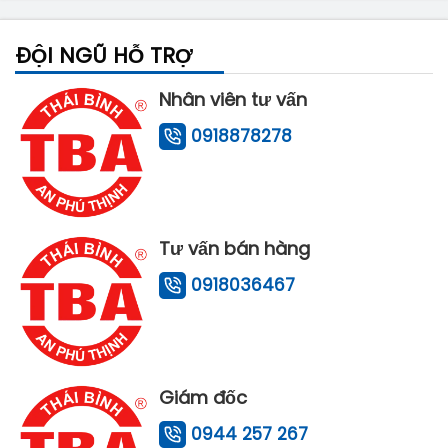
ĐỘI NGŨ HỖ TRỢ
Nhân viên tư vấn
0918878278
Tư vấn bán hàng
0918036467
Giám đốc
0944 257 267