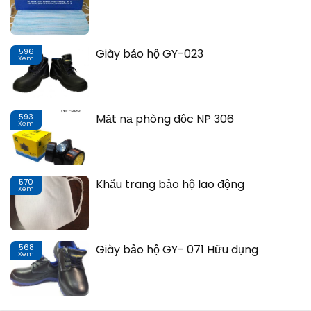
596
Giày bảo hộ GY-023
Xem
Th
593
Mặt nạ phòng độc NP 306
Xem
Th
570
Khẩu trang bảo hộ lao động
Xem
Th
568
Giày bảo hộ GY- 071 Hữu dụng
Xem
Th