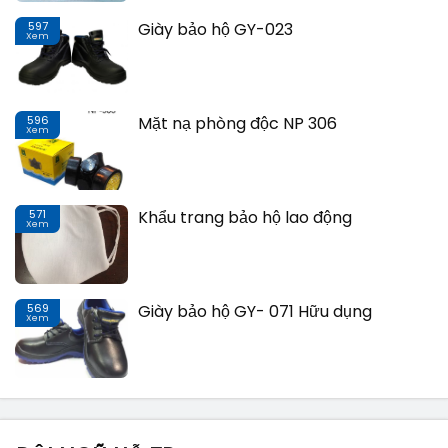
597
Giày bảo hộ GY-023
Xem
Th
596
Mặt nạ phòng độc NP 306
Xem
Th
571
Khẩu trang bảo hộ lao động
Xem
Th
569
Giày bảo hộ GY- 071 Hữu dụng
Xem
Th