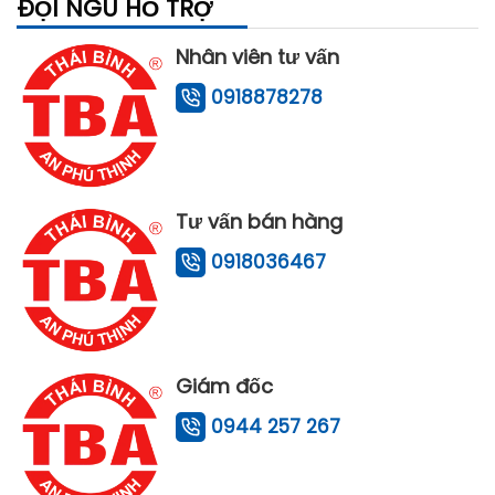
ĐỘI NGŨ HỖ TRỢ
Nhân viên tư vấn
0918878278
Tư vấn bán hàng
0918036467
Giám đốc
0944 257 267