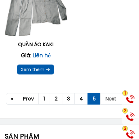
QUẦN ÁO KAKI
Giá
:
Liên hệ
Xem thêm
1
«
Prev
1
2
3
4
5
Next
»
2
3
SẢN PHẨM