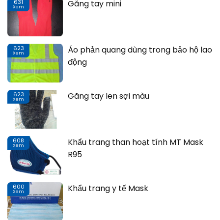
631
Găng tay mini
Xem
Th
623
Áo phản quang dùng trong bảo hộ lao
Xem
Th
động
623
Găng tay len sợi màu
Xem
Th
608
Khẩu trang than hoạt tính MT Mask
Xem
Th
R95
600
Khẩu trang y tế Mask
Xem
Th