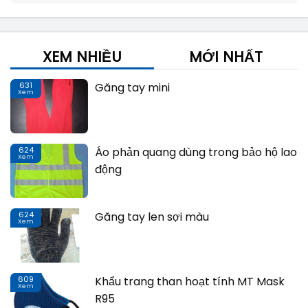
XEM NHIỀU
MỚI NHẤT
631
Găng tay mini
Xem
Th
624
Áo phản quang dùng trong bảo hộ lao
Xem
Th
động
624
Găng tay len sợi màu
Xem
Th
609
Khẩu trang than hoạt tính MT Mask
Xem
Th
R95