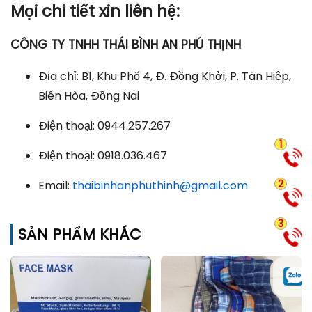
Mọi chi tiết xin liên hệ:
CÔNG TY TNHH THÁI BÌNH AN PHÚ THỊNH
Địa chỉ: B1, Khu Phố 4, Đ. Đồng Khởi, P. Tân Hiệp,
Biên Hòa, Đồng Nai
Điện thoại: 0944.257.267
1
Điện thoại: 0918.036.467
2
Email:
thaibinhanphuthinh@gmail.com
3
SẢN PHẨM KHÁC