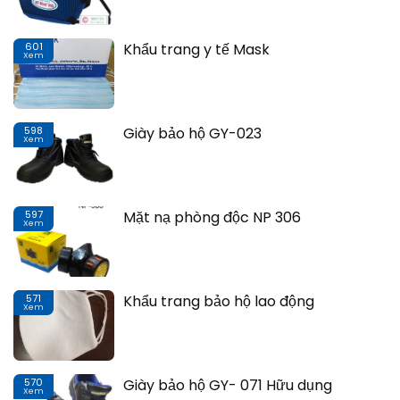
601
Khẩu trang y tế Mask
Xem
Th
598
Giày bảo hộ GY-023
Xem
Th
597
Mặt nạ phòng độc NP 306
Xem
Th
571
Khẩu trang bảo hộ lao động
Xem
Th
570
Giày bảo hộ GY- 071 Hữu dụng
Xem
Th