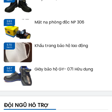
Xem
Th
593
Mặt nạ phòng độc NP 306
Xem
Th
570
Khẩu trang bảo hộ lao động
Xem
Th
567
Giày bảo hộ GY- 071 Hữu dụng
Xem
Th
ĐỘI NGŨ HỖ TRỢ