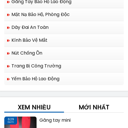
Găng Tay Bảo Hộ Lao Động
Mặt Nạ Bảo Hộ, Phòng Độc
Dây Đai An Toàn
Kính Bảo Vệ Mắt
Nút Chống Ồn
Trang Bị Công Trường
Yếm Bảo Hộ Lao Động
XEM NHIỀU
MỚI NHẤT
629
Găng tay mini
Xem
Th