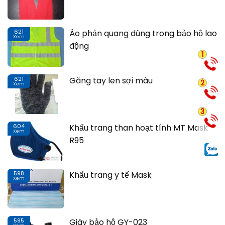
621
Áo phản quang dùng trong bảo hộ lao
Xem
Th
động
1
621
Găng tay len sợi màu
2
Xem
Th
3
604
Khẩu trang than hoạt tính MT Mask
Xem
Th
R95
598
Khẩu trang y tế Mask
Xem
Th
595
Giày bảo hộ GY-023