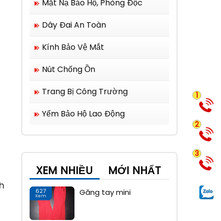
Mặt Nạ Bảo Hộ, Phòng Độc
Dây Đai An Toàn
Kính Bảo Vệ Mắt
Nút Chống Ồn
Trang Bị Công Trường
1
Yếm Bảo Hộ Lao Động
2
3
XEM NHIỀU
MỚI NHẤT
h
627
Găng tay mini
04
Xem
Tháng 9
c