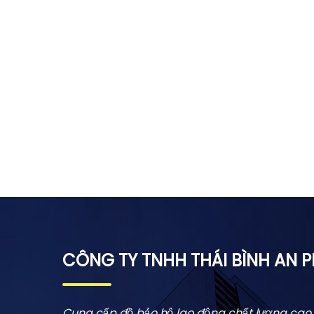
CÔNG TY TNHH THÁI BÌNH AN 
Cung cấp đồ bảo hộ lao động chất lượng cao 