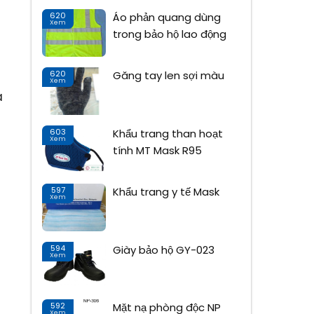
620
Áo phản quang dùng
04
Xem
Tháng 9
trong bảo hộ lao động
620
Găng tay len sợi màu
04
Xem
Tháng 9
à
603
Khẩu trang than hoạt
04
Xem
Tháng 9
tính MT Mask R95
597
Khẩu trang y tế Mask
04
Xem
Tháng 9
594
Giày bảo hộ GY-023
04
Xem
Tháng 9
592
Mặt nạ phòng độc NP
04
Xem
Tháng 9