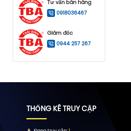
Tư vấn bán hàng
0918036467
Giám đốc
0944 257 267
THỐNG KÊ TRUY CẬP
Đang truy cập:
1