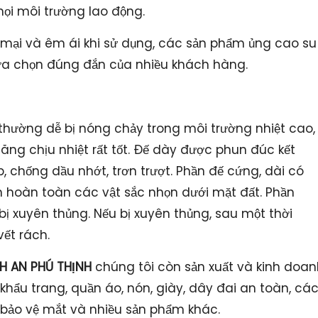
mọi môi trường lao động.
m mại và êm ái khi sử dụng, các sản phẩm ủng cao su
lựa chọn đúng đắn của nhiều khách hàng.
thường dễ bị nóng chảy trong môi trường nhiệt cao,
ng chịu nhiệt rất tốt. Đế dày được phun đúc kết
p, chống dầu nhớt, trơn trượt. Phần đế cứng, dài có
n hoàn toàn các vật sắc nhọn dưới mặt đất. Phần
 bị xuyên thủng. Nếu bị xuyên thủng, sau một thời
ết rách.
H AN PHÚ THỊNH
chúng tôi còn sản xuất và kinh doan
hẩu trang, quần áo, nón, giày, dây đai an toàn, cá
h bảo vệ mắt và nhiều sản phẩm khác.