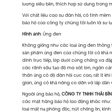
lượng siêu bền, thích hợp sử dụng trong 
Với chất liệu cao su đàn hồi, có tính mề
bảo hộ của công ty chúng tôi luôn là sự 
Hình ảnh
: Ủng đen
Không giống như các loại ủng đen thông 
sản phẩm ủng đen của chúng tôi có khả nă
dính trực tiếp, lớp dưới cứng chống va đậ
các rãnh sâu tạo độ ma sát lớn, ngăn cả
thân ủng có độ đàn hồi cực cao, rất ít khi
gian, ủng có khả năng co dãn và lấp dần v
Ngoài ủng bảo hộ,
CÔNG TY TNHH THÁI BÌN
các mặt hàng bảo hộ lao động khác như: k
loại mặt nạ phòng độc, nút chống ồn, kín