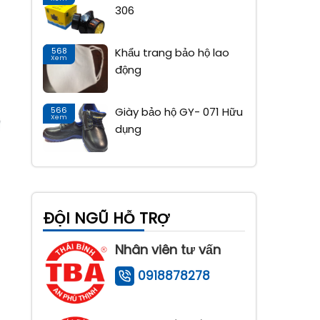
306
568
Khẩu trang bảo hộ lao
04
Xem
Tháng 9
động
566
Giày bảo hộ GY- 071 Hữu
04
Xem
Tháng 9
dụng
ĐỘI NGŨ HỖ TRỢ
Nhân viên tư vấn
0918878278