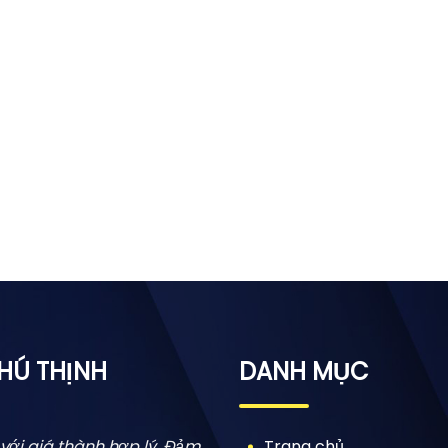
PHÚ THỊNH
DANH MỤC
với giá thành hợp lý. Đảm
Trang chủ