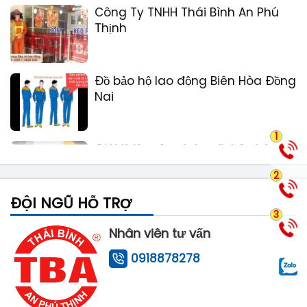
Công Ty TNHH Thái Bình An Phú
Thịnh
Đồ bảo hộ lao động Biên Hòa Đồng
Nai
1
Giới thiệu sản phẩm đồ bảo hộ lao
động
2
ĐỘI NGŨ HỖ TRỢ
3
Nhân viên tư vấn
0918878278