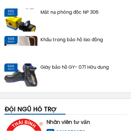
592
Mặt nạ phòng độc NP 306
Xem
Th
568
Khẩu trang bảo hộ lao động
Xem
Th
566
Giày bảo hộ GY- 071 Hữu dụng
Xem
Th
ĐỘI NGŨ HỖ TRỢ
Nhân viên tư vấn