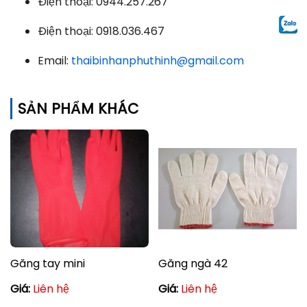
Điện thoại: 0944.257.267
Điện thoại: 0918.036.467
Email:
thaibinhanphuthinh@gmail.com
SẢN PHẨM KHÁC
Găng tay mini
Găng ngà 42
Giá:
Liên hệ
Giá:
Liên hệ