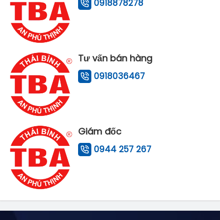
0918878278
Tư vấn bán hàng
0918036467
Giám đốc
0944 257 267