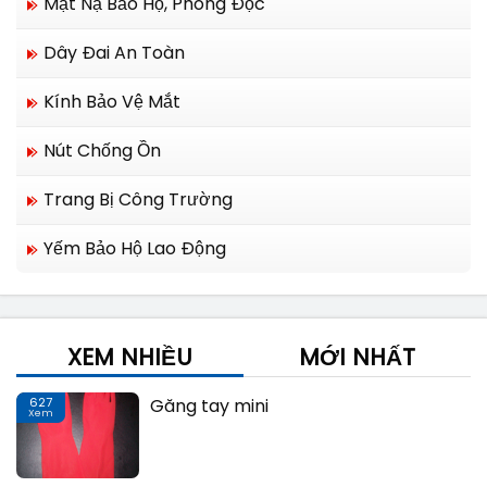
Mặt Nạ Bảo Hộ, Phòng Độc
Dây Đai An Toàn
Kính Bảo Vệ Mắt
Nút Chống Ồn
Trang Bị Công Trường
Yếm Bảo Hộ Lao Động
XEM NHIỀU
MỚI NHẤT
627
Găng tay mini
Xem
Th