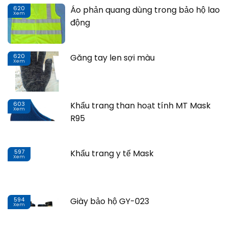
620
Áo phản quang dùng trong bảo hộ lao
Xem
Th
động
620
Găng tay len sợi màu
Xem
Th
603
Khẩu trang than hoạt tính MT Mask
Xem
Th
R95
597
Khẩu trang y tế Mask
Xem
Th
594
Giày bảo hộ GY-023
Xem
Th