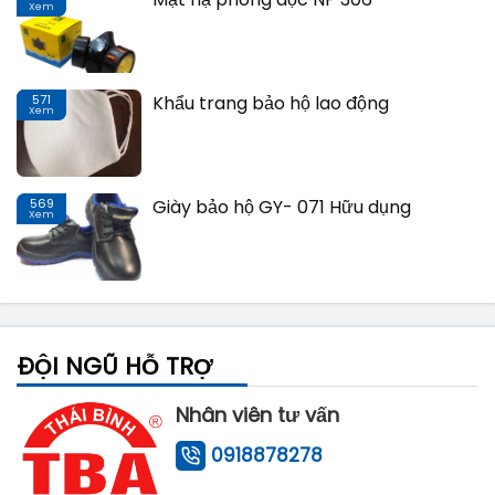
Xem
Th
571
Khẩu trang bảo hộ lao động
Xem
Th
569
Giày bảo hộ GY- 071 Hữu dụng
Xem
Th
ĐỘI NGŨ HỖ TRỢ
Nhân viên tư vấn
0918878278