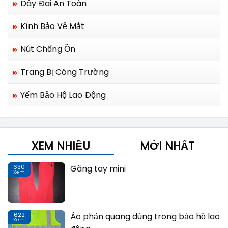
Dây Đai An Toàn
Kính Bảo Vệ Mắt
Nút Chống Ồn
Trang Bị Công Trường
Yếm Bảo Hộ Lao Động
XEM NHIỀU
MỚI NHẤT
630
Găng tay mini
Xem
Th
622
Áo phản quang dùng trong bảo hộ lao
Xem
Th