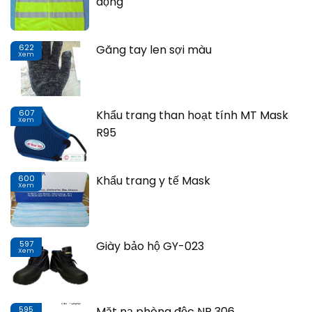
động
622
Găng tay len sợi màu
Xem
Th
607
Khẩu trang than hoạt tính MT Mask
Xem
Th
R95
600
Khẩu trang y tế Mask
Xem
Th
597
Giày bảo hộ GY-023
Xem
Th
595
Mặt nạ phòng độc NP 306