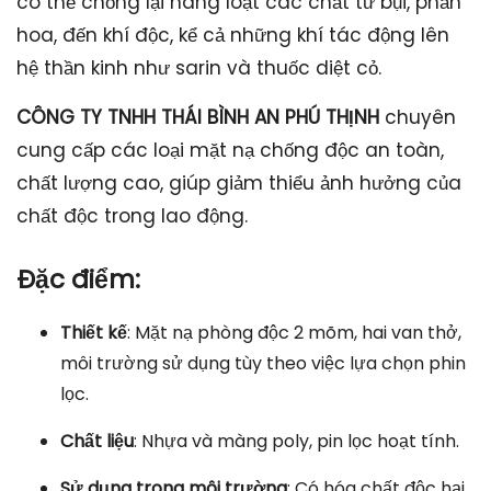
có thể chống lại hàng loạt các chất từ bụi, phấn
hoa, đến khí độc, kể cả những khí tác động lên
hệ thần kinh như sarin và thuốc diệt cỏ.
CÔNG TY TNHH THÁI BÌNH AN PHÚ THỊNH
chuyên
cung cấp các loại mặt nạ chống độc an toàn,
chất lượng cao, giúp giảm thiểu ảnh hưởng của
chất độc trong lao động.
Đặc điểm:
Thiết kế
: Mặt nạ phòng độc 2 mõm, hai van thở,
môi trường sử dụng tùy theo việc lựa chọn phin
lọc.
Chất liệu
: Nhựa và màng poly, pin lọc hoạt tính.
Sử dụng trong môi trường
: Có hóa chất độc hại,